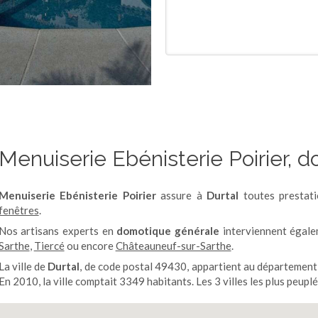
Menuiserie Ebénisterie Poirier, d
Menuiserie Ebénisterie Poirier
assure à
Durtal
toutes prestat
fenêtres
.
Nos artisans experts en
domotique générale
interviennent égal
Sarthe
,
Tiercé
ou encore
Châteauneuf-sur-Sarthe
.
La ville de
Durtal
, de code postal 49430, appartient au départemen
En 2010, la ville comptait 3349 habitants. Les 3 villes les plus peu