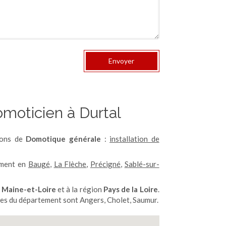
Envoyer
omoticien à Durtal
ions de
Domotique générale
:
installation de
ement en
Baugé
,
La Flèche
,
Précigné
,
Sablé-sur-
t
Maine-et-Loire
et à la région
Pays de la Loire
.
plées du département sont Angers, Cholet, Saumur.