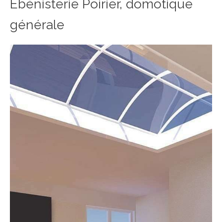
Ebénisterie Poirier, domotique
générale