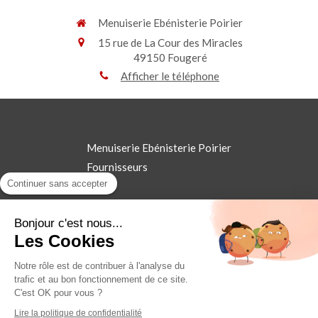
Menuiserie Ebénisterie Poirier
15 rue de La Cour des Miracles
49150
Fougeré
Afficher le téléphone
Menuiserie Ebénisterie Poirier
Fournisseurs
Continuer sans accepter
Avis
Contact
Bonjour c'est nous...
©2018 Menuiserie Ebénisterie Poirier - Fermeture
Les Cookies
Plan du site
Notre rôle est de contribuer à l'analyse du
trafic et au bon fonctionnement de ce site.
Mentions légales
C'est OK pour vous ?
Lire la politique de confidentialité